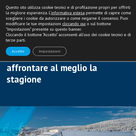
Questo sito utilizza cookie tecnici e di profilazione propri per offrirti
la migliore esperienza. L’
informativa estesa
permette di capire come
scegliere i cookie da autorizzare o come negarne il consenso. Puoi
modificare le tue impostazioni
cliccando qui
o sul bottone
"Impostazioni" presente su questo banner.
CONSULENZA E OPTIONAL
Cliccando il bottone "Accetto" acconsenti all'uso dei cookie tecnici e di
terze parti.
Non farti fermare dall’inverno:
Accetto
Impostazioni
ecco alcuni suggerimenti per
affrontare al meglio la
stagione