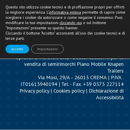
Questo sito utilizza cookie tecnici e di profilazione propri per offrirti
la migliore esperienza. L’
informativa estesa
permette di capire come
scegliere i cookie da autorizzare o come negarne il consenso. Puoi
modificare le tue impostazioni
cliccando qui
o sul bottone
"Impostazioni" presente su questo banner.
Cliccando il bottone "Accetto" acconsenti all'uso dei cookie tecnici e di
terze parti.
Accetto
Impostazioni
Oprandi & Partners SRL - Dealer esclusivo per la
vendita di semirimorchi Piano Mobile Knapen
Trailers
Via Mosi, 29/A ‐ 26013 CREMA | P.IVA .
IT01613940194 | Tel. - Fax. +39 0373 227114
Privacy policy
|
Cookies policy
|
Dichiarazione di
Accessibilità