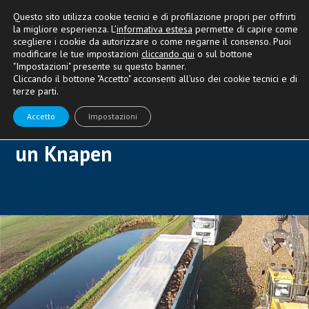
Questo sito utilizza cookie tecnici e di profilazione propri per offrirti
la migliore esperienza. L’
informativa estesa
permette di capire come
scegliere i cookie da autorizzare o come negarne il consenso. Puoi
modificare le tue impostazioni
cliccando qui
o sul bottone
"Impostazioni" presente su questo banner.
PROVA SU STRADA
Cliccando il bottone "Accetto" acconsenti all'uso dei cookie tecnici e di
terze parti.
Sicurezza e comfort
Accetto
Impostazioni
impareggiabili alla guida di
un Knapen