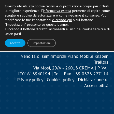
Questo sito utilizza cookie tecnici e di profilazione propri per offrirti
la migliore esperienza. L’
informativa estesa
permette di capire come
scegliere i cookie da autorizzare o come negarne il consenso. Puoi
modificare le tue impostazioni
cliccando qui
o sul bottone
"Impostazioni" presente su questo banner.
Cliccando il bottone "Accetto" acconsenti all'uso dei cookie tecnici e di
terze parti.
Accetto
Impostazioni
Oprandi & Partners SRL - Dealer esclusivo per la
vendita di semirimorchi Piano Mobile Knapen
Trailers
Via Mosi, 29/A ‐ 26013 CREMA | P.IVA .
IT01613940194 | Tel. - Fax. +39 0373 227114
Privacy policy
|
Cookies policy
|
Dichiarazione di
Accessibilità