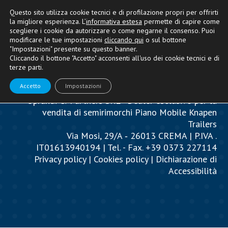
Questo sito utilizza cookie tecnici e di profilazione propri per offrirti
la migliore esperienza. L’
informativa estesa
permette di capire come
scegliere i cookie da autorizzare o come negarne il consenso. Puoi
modificare le tue impostazioni
cliccando qui
o sul bottone
"Impostazioni" presente su questo banner.
Cliccando il bottone "Accetto" acconsenti all'uso dei cookie tecnici e di
terze parti.
Accetto
Impostazioni
Oprandi & Partners SRL - Dealer esclusivo per la
vendita di semirimorchi Piano Mobile Knapen
Trailers
Via Mosi, 29/A ‐ 26013 CREMA | P.IVA .
IT01613940194 | Tel. - Fax. +39 0373 227114
Privacy policy
|
Cookies policy
|
Dichiarazione di
Accessibilità