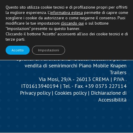
Questo sito utilizza cookie tecnici e di profilazione propri per offrirti
la migliore esperienza. L’
informativa estesa
permette di capire come
scegliere i cookie da autorizzare o come negarne il consenso. Puoi
modificare le tue impostazioni
cliccando qui
o sul bottone
"Impostazioni" presente su questo banner.
Cliccando il bottone "Accetto" acconsenti all'uso dei cookie tecnici e di
terze parti.
Accetto
Impostazioni
Oprandi & Partners SRL - Dealer esclusivo per la
vendita di semirimorchi Piano Mobile Knapen
Trailers
Via Mosi, 29/A ‐ 26013 CREMA | P.IVA .
IT01613940194 | Tel. - Fax. +39 0373 227114
Privacy policy
|
Cookies policy
|
Dichiarazione di
Accessibilità