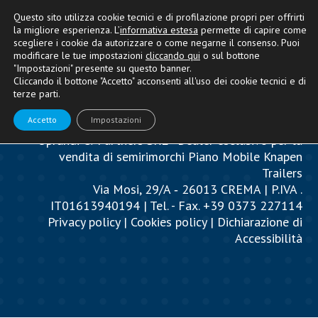
Questo sito utilizza cookie tecnici e di profilazione propri per offrirti
la migliore esperienza. L’
informativa estesa
permette di capire come
scegliere i cookie da autorizzare o come negarne il consenso. Puoi
modificare le tue impostazioni
cliccando qui
o sul bottone
"Impostazioni" presente su questo banner.
Cliccando il bottone "Accetto" acconsenti all'uso dei cookie tecnici e di
terze parti.
Accetto
Impostazioni
Oprandi & Partners SRL - Dealer esclusivo per la
vendita di semirimorchi Piano Mobile Knapen
Trailers
Via Mosi, 29/A ‐ 26013 CREMA | P.IVA .
IT01613940194 | Tel. - Fax. +39 0373 227114
Privacy policy
|
Cookies policy
|
Dichiarazione di
Accessibilità