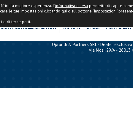
OPRANDI&PARTNERS
|
Ultime Nov
frirti la migliore esperienza. L’
informativa estesa
permette di capire come 
care le tue impostazioni
cliccando qui
o sul bottone "Impostazioni" present
i e di terze parti.
UOVA CONCEZIONE HDX
RIFIUTI
SFUSI
PORTE LAT
Oprandi & Partners SRL - Dealer esclusivo 
Via Mosi, 29/A ‐ 26013 