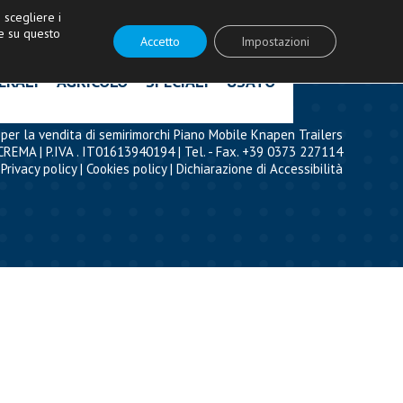
ità!
|
Contattaci
|
Acquista ricambi
scegliere i
e su questo
Accetto
Impostazioni
ERALI
AGRICOLO
SPECIALI
USATO
per la vendita di semirimorchi Piano Mobile Knapen Trailers
CREMA | P.IVA . IT01613940194 | Tel. - Fax. +39 0373 227114
Privacy policy
|
Cookies policy
|
Dichiarazione di Accessibilità