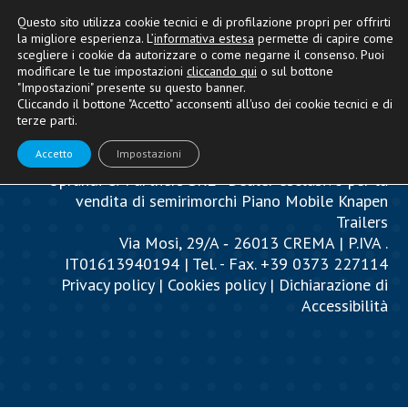
Questo sito utilizza cookie tecnici e di profilazione propri per offrirti
la migliore esperienza. L’
informativa estesa
permette di capire come
scegliere i cookie da autorizzare o come negarne il consenso. Puoi
modificare le tue impostazioni
cliccando qui
o sul bottone
"Impostazioni" presente su questo banner.
Cliccando il bottone "Accetto" acconsenti all'uso dei cookie tecnici e di
terze parti.
Accetto
Impostazioni
Oprandi & Partners SRL - Dealer esclusivo per la
vendita di semirimorchi Piano Mobile Knapen
Trailers
Via Mosi, 29/A ‐ 26013 CREMA | P.IVA .
IT01613940194 | Tel. - Fax. +39 0373 227114
Privacy policy
|
Cookies policy
|
Dichiarazione di
Accessibilità