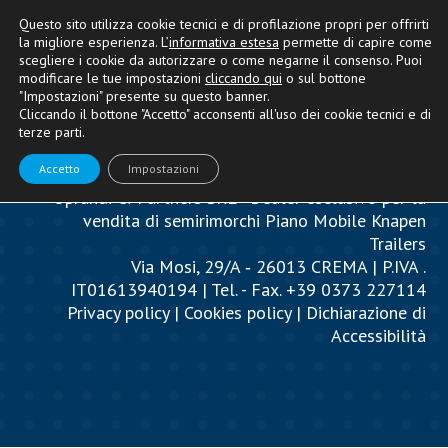
Questo sito utilizza cookie tecnici e di profilazione propri per offrirti
la migliore esperienza. L’
informativa estesa
permette di capire come
scegliere i cookie da autorizzare o come negarne il consenso. Puoi
modificare le tue impostazioni
cliccando qui
o sul bottone
"Impostazioni" presente su questo banner.
Cliccando il bottone "Accetto" acconsenti all'uso dei cookie tecnici e di
terze parti.
Accetto
Impostazioni
Oprandi & Partners SRL - Dealer esclusivo per la
vendita di semirimorchi Piano Mobile Knapen
Trailers
Via Mosi, 29/A ‐ 26013 CREMA | P.IVA .
IT01613940194 | Tel. - Fax. +39 0373 227114
Privacy policy
|
Cookies policy
|
Dichiarazione di
Accessibilità