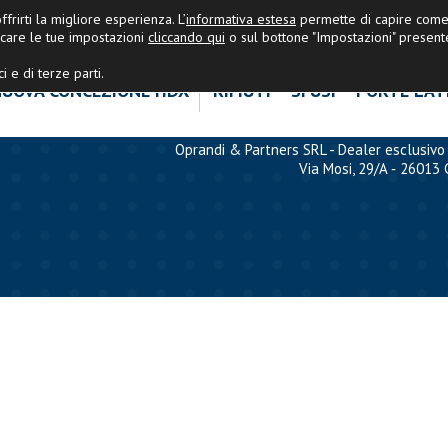
OPRANDI&PARTNERS
|
Ultime Nov
frirti la migliore esperienza. L’
informativa estesa
permette di capire come 
care le tue impostazioni
cliccando qui
o sul bottone "Impostazioni" present
i e di terze parti.
UOVA CONCEZIONE HDX
RIFIUTI
SFUSI
PORTE LAT
Oprandi & Partners SRL - Dealer esclusivo 
Via Mosi, 29/A ‐ 26013 