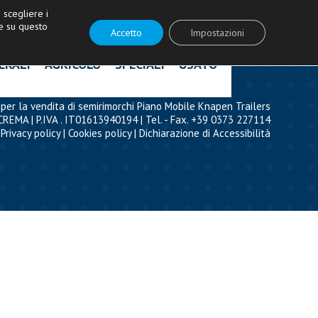
ità!
|
Contattaci
|
Acquista ricambi
scegliere i
e su questo
Accetto
Impostazioni
ERALI
AGRICOLO
SPECIALI
USATO
per la vendita di semirimorchi Piano Mobile Knapen Trailers
CREMA | P.IVA . IT01613940194 | Tel. - Fax. +39 0373 227114
Privacy policy
|
Cookies policy
|
Dichiarazione di Accessibilità