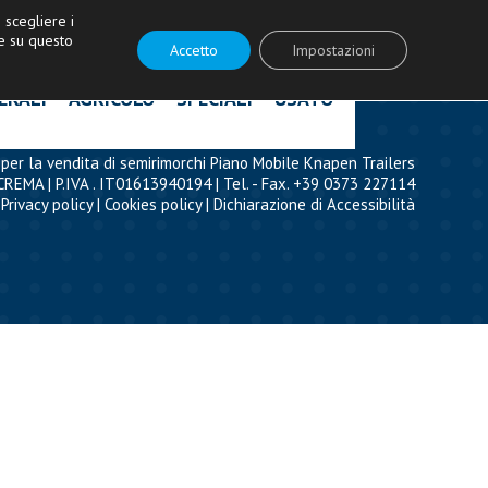
ità!
|
Contattaci
|
Acquista ricambi
scegliere i
e su questo
Accetto
Impostazioni
ERALI
AGRICOLO
SPECIALI
USATO
per la vendita di semirimorchi Piano Mobile Knapen Trailers
CREMA | P.IVA . IT01613940194 | Tel. - Fax. +39 0373 227114
Privacy policy
|
Cookies policy
|
Dichiarazione di Accessibilità