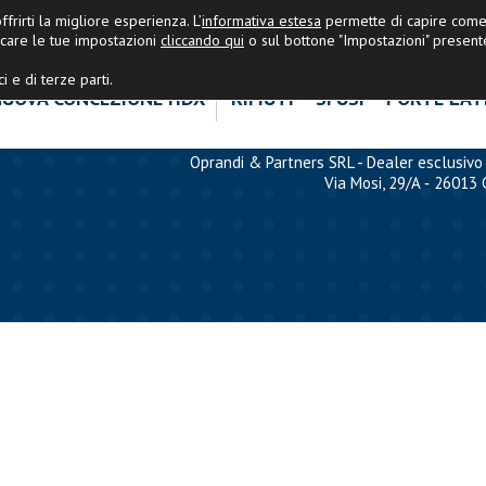
OPRANDI&PARTNERS
|
Ultime Nov
frirti la migliore esperienza. L’
informativa estesa
permette di capire come 
care le tue impostazioni
cliccando qui
o sul bottone "Impostazioni" present
i e di terze parti.
UOVA CONCEZIONE HDX
RIFIUTI
SFUSI
PORTE LAT
Oprandi & Partners SRL - Dealer esclusivo 
Via Mosi, 29/A ‐ 26013 