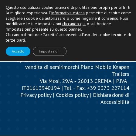
Questo sito utilizza cookie tecnici e di profilazione propri per offrirti
la migliore esperienza. L’
informativa estesa
permette di capire come
scegliere i cookie da autorizzare o come negarne il consenso. Puoi
modificare le tue impostazioni
cliccando qui
o sul bottone
"Impostazioni" presente su questo banner.
Cliccando il bottone "Accetto" acconsenti all'uso dei cookie tecnici e di
terze parti.
Accetto
Impostazioni
Oprandi & Partners SRL - Dealer esclusivo per la
vendita di semirimorchi Piano Mobile Knapen
Trailers
Via Mosi, 29/A ‐ 26013 CREMA | P.IVA .
IT01613940194 | Tel. - Fax. +39 0373 227114
Privacy policy
|
Cookies policy
|
Dichiarazione di
Accessibilità