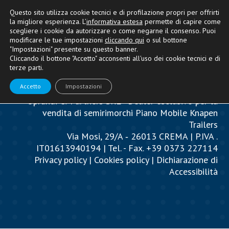
Questo sito utilizza cookie tecnici e di profilazione propri per offrirti
la migliore esperienza. L’
informativa estesa
permette di capire come
scegliere i cookie da autorizzare o come negarne il consenso. Puoi
modificare le tue impostazioni
cliccando qui
o sul bottone
"Impostazioni" presente su questo banner.
Cliccando il bottone "Accetto" acconsenti all'uso dei cookie tecnici e di
terze parti.
Accetto
Impostazioni
Oprandi & Partners SRL - Dealer esclusivo per la
vendita di semirimorchi Piano Mobile Knapen
Trailers
Via Mosi, 29/A ‐ 26013 CREMA | P.IVA .
IT01613940194 | Tel. - Fax. +39 0373 227114
Privacy policy
|
Cookies policy
|
Dichiarazione di
Accessibilità