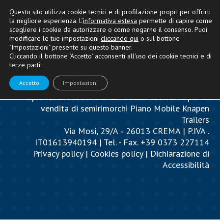
Questo sito utilizza cookie tecnici e di profilazione propri per offrirti
la migliore esperienza. L’
informativa estesa
permette di capire come
scegliere i cookie da autorizzare o come negarne il consenso. Puoi
modificare le tue impostazioni
cliccando qui
o sul bottone
"Impostazioni" presente su questo banner.
Cliccando il bottone "Accetto" acconsenti all'uso dei cookie tecnici e di
terze parti.
Accetto
Impostazioni
Oprandi & Partners SRL - Dealer esclusivo per la
vendita di semirimorchi Piano Mobile Knapen
Trailers
Via Mosi, 29/A ‐ 26013 CREMA | P.IVA .
IT01613940194 | Tel. - Fax. +39 0373 227114
Privacy policy
|
Cookies policy
|
Dichiarazione di
Accessibilità