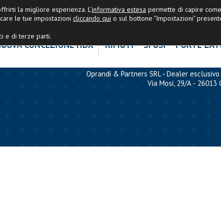
OPRANDI&PARTNERS
|
Ultime Nov
frirti la migliore esperienza. L’
informativa estesa
permette di capire come 
care le tue impostazioni
cliccando qui
o sul bottone "Impostazioni" present
i e di terze parti.
UOVA CONCEZIONE HDX
RIFIUTI
SFUSI
PORTE LAT
Oprandi & Partners SRL - Dealer esclusivo 
Via Mosi, 29/A ‐ 26013 