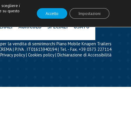
ità!
|
Contattaci
|
Acquista ricambi
scegliere i
e su questo
Accetto
Impostazioni
ERALI
AGRICOLO
SPECIALI
USATO
per la vendita di semirimorchi Piano Mobile Knapen Trailers
CREMA | P.IVA . IT01613940194 | Tel. - Fax. +39 0373 227114
Privacy policy
|
Cookies policy
|
Dichiarazione di Accessibilità