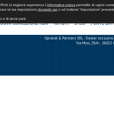
OPRANDI&PARTNERS
|
Ultime Nov
frirti la migliore esperienza. L’
informativa estesa
permette di capire come 
care le tue impostazioni
cliccando qui
o sul bottone "Impostazioni" present
i e di terze parti.
UOVA CONCEZIONE HDX
RIFIUTI
SFUSI
PORTE LAT
Oprandi & Partners SRL - Dealer esclusivo 
Via Mosi, 29/A ‐ 26013 