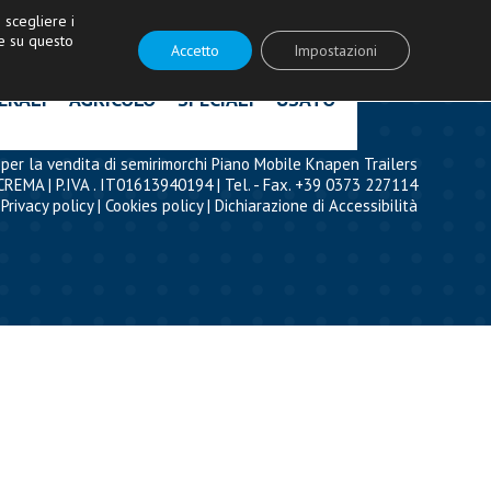
ità!
|
Contattaci
|
Acquista ricambi
scegliere i
e su questo
Accetto
Impostazioni
ERALI
AGRICOLO
SPECIALI
USATO
per la vendita di semirimorchi Piano Mobile Knapen Trailers
CREMA | P.IVA . IT01613940194 | Tel. - Fax. +39 0373 227114
Privacy policy
|
Cookies policy
|
Dichiarazione di Accessibilità