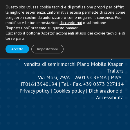
Questo sito utilizza cookie tecnici e di profilazione propri per offrirti
la migliore esperienza. L’
informativa estesa
permette di capire come
scegliere i cookie da autorizzare o come negarne il consenso. Puoi
modificare le tue impostazioni
cliccando qui
o sul bottone
"Impostazioni" presente su questo banner.
Cliccando il bottone "Accetto" acconsenti all'uso dei cookie tecnici e di
terze parti.
Accetto
Impostazioni
Oprandi & Partners SRL - Dealer esclusivo per la
vendita di semirimorchi Piano Mobile Knapen
Trailers
Via Mosi, 29/A ‐ 26013 CREMA | P.IVA .
IT01613940194 | Tel. - Fax. +39 0373 227114
Privacy policy
|
Cookies policy
|
Dichiarazione di
Accessibilità