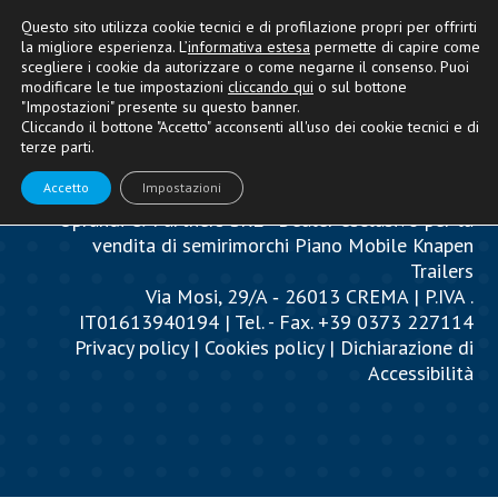
Questo sito utilizza cookie tecnici e di profilazione propri per offrirti
la migliore esperienza. L’
informativa estesa
permette di capire come
scegliere i cookie da autorizzare o come negarne il consenso. Puoi
modificare le tue impostazioni
cliccando qui
o sul bottone
"Impostazioni" presente su questo banner.
Cliccando il bottone "Accetto" acconsenti all'uso dei cookie tecnici e di
terze parti.
Accetto
Impostazioni
Oprandi & Partners SRL - Dealer esclusivo per la
vendita di semirimorchi Piano Mobile Knapen
Trailers
Via Mosi, 29/A ‐ 26013 CREMA | P.IVA .
IT01613940194 | Tel. - Fax. +39 0373 227114
Privacy policy
|
Cookies policy
|
Dichiarazione di
Accessibilità