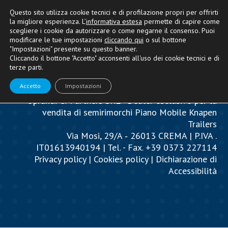
Questo sito utilizza cookie tecnici e di profilazione propri per offrirti
la migliore esperienza. L’
informativa estesa
permette di capire come
scegliere i cookie da autorizzare o come negarne il consenso. Puoi
modificare le tue impostazioni
cliccando qui
o sul bottone
"Impostazioni" presente su questo banner.
Cliccando il bottone "Accetto" acconsenti all'uso dei cookie tecnici e di
terze parti.
Accetto
Impostazioni
Oprandi & Partners SRL - Dealer esclusivo per la
vendita di semirimorchi Piano Mobile Knapen
Trailers
Via Mosi, 29/A ‐ 26013 CREMA | P.IVA .
IT01613940194 | Tel. - Fax. +39 0373 227114
Privacy policy
|
Cookies policy
|
Dichiarazione di
Accessibilità