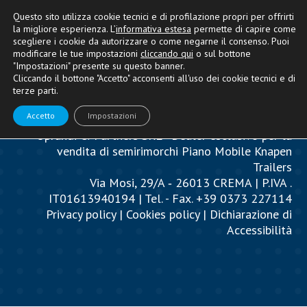
Questo sito utilizza cookie tecnici e di profilazione propri per offrirti
la migliore esperienza. L’
informativa estesa
permette di capire come
scegliere i cookie da autorizzare o come negarne il consenso. Puoi
modificare le tue impostazioni
cliccando qui
o sul bottone
"Impostazioni" presente su questo banner.
Cliccando il bottone "Accetto" acconsenti all'uso dei cookie tecnici e di
terze parti.
Accetto
Impostazioni
Oprandi & Partners SRL - Dealer esclusivo per la
vendita di semirimorchi Piano Mobile Knapen
Trailers
Via Mosi, 29/A ‐ 26013 CREMA | P.IVA .
IT01613940194 | Tel. - Fax. +39 0373 227114
Privacy policy
|
Cookies policy
|
Dichiarazione di
Accessibilità