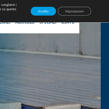
ità!
|
Contattaci
|
Acquista ricambi
scegliere i
e su questo
Accetto
Impostazioni
ERALI
AGRICOLO
SPECIALI
USATO