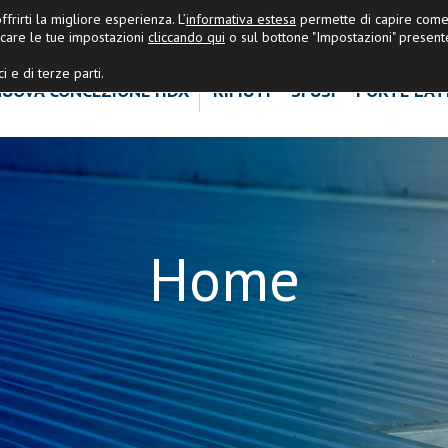
OPRANDI&PARTNERS
|
Ultime Nov
frirti la migliore esperienza. L’
informativa estesa
permette di capire come 
care le tue impostazioni
cliccando qui
o sul bottone "Impostazioni" present
i e di terze parti.
UOVA CONCEZIONE HDX
RIFIUTI
SFUSI
PORTE LAT
Home