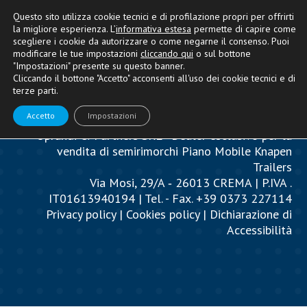
Questo sito utilizza cookie tecnici e di profilazione propri per offrirti
la migliore esperienza. L’
informativa estesa
permette di capire come
scegliere i cookie da autorizzare o come negarne il consenso. Puoi
modificare le tue impostazioni
cliccando qui
o sul bottone
"Impostazioni" presente su questo banner.
Cliccando il bottone "Accetto" acconsenti all'uso dei cookie tecnici e di
terze parti.
Accetto
Impostazioni
Oprandi & Partners SRL - Dealer esclusivo per la
vendita di semirimorchi Piano Mobile Knapen
Trailers
Via Mosi, 29/A ‐ 26013 CREMA | P.IVA .
IT01613940194 | Tel. - Fax. +39 0373 227114
Privacy policy
|
Cookies policy
|
Dichiarazione di
Accessibilità