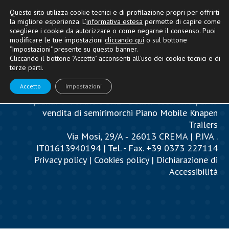
Questo sito utilizza cookie tecnici e di profilazione propri per offrirti
la migliore esperienza. L’
informativa estesa
permette di capire come
scegliere i cookie da autorizzare o come negarne il consenso. Puoi
modificare le tue impostazioni
cliccando qui
o sul bottone
"Impostazioni" presente su questo banner.
Cliccando il bottone "Accetto" acconsenti all'uso dei cookie tecnici e di
terze parti.
Accetto
Impostazioni
Oprandi & Partners SRL - Dealer esclusivo per la
vendita di semirimorchi Piano Mobile Knapen
Trailers
Via Mosi, 29/A ‐ 26013 CREMA | P.IVA .
IT01613940194 | Tel. - Fax. +39 0373 227114
Privacy policy
|
Cookies policy
|
Dichiarazione di
Accessibilità