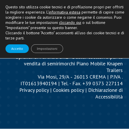
Questo sito utilizza cookie tecnici e di profilazione propri per offrirti
la migliore esperienza. L’
informativa estesa
permette di capire come
scegliere i cookie da autorizzare o come negarne il consenso. Puoi
modificare le tue impostazioni
cliccando qui
o sul bottone
"Impostazioni" presente su questo banner.
Cliccando il bottone "Accetto" acconsenti all'uso dei cookie tecnici e di
terze parti.
Accetto
Impostazioni
Oprandi & Partners SRL - Dealer esclusivo per la
vendita di semirimorchi Piano Mobile Knapen
Trailers
Via Mosi, 29/A ‐ 26013 CREMA | P.IVA .
IT01613940194 | Tel. - Fax. +39 0373 227114
Privacy policy
|
Cookies policy
|
Dichiarazione di
Accessibilità