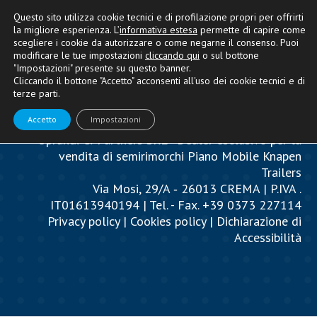
Questo sito utilizza cookie tecnici e di profilazione propri per offrirti
la migliore esperienza. L’
informativa estesa
permette di capire come
scegliere i cookie da autorizzare o come negarne il consenso. Puoi
modificare le tue impostazioni
cliccando qui
o sul bottone
"Impostazioni" presente su questo banner.
Cliccando il bottone "Accetto" acconsenti all'uso dei cookie tecnici e di
terze parti.
Accetto
Impostazioni
Oprandi & Partners SRL - Dealer esclusivo per la
vendita di semirimorchi Piano Mobile Knapen
Trailers
Via Mosi, 29/A ‐ 26013 CREMA | P.IVA .
IT01613940194 | Tel. - Fax. +39 0373 227114
Privacy policy
|
Cookies policy
|
Dichiarazione di
Accessibilità