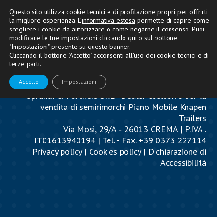
Questo sito utilizza cookie tecnici e di profilazione propri per offrirti
la migliore esperienza. L’
informativa estesa
permette di capire come
scegliere i cookie da autorizzare o come negarne il consenso. Puoi
modificare le tue impostazioni
cliccando qui
o sul bottone
"Impostazioni" presente su questo banner.
Cliccando il bottone "Accetto" acconsenti all'uso dei cookie tecnici e di
terze parti.
Accetto
Impostazioni
Oprandi & Partners SRL - Dealer esclusivo per la
vendita di semirimorchi Piano Mobile Knapen
Trailers
Via Mosi, 29/A ‐ 26013 CREMA | P.IVA .
IT01613940194 | Tel. - Fax. +39 0373 227114
Privacy policy
|
Cookies policy
|
Dichiarazione di
Accessibilità