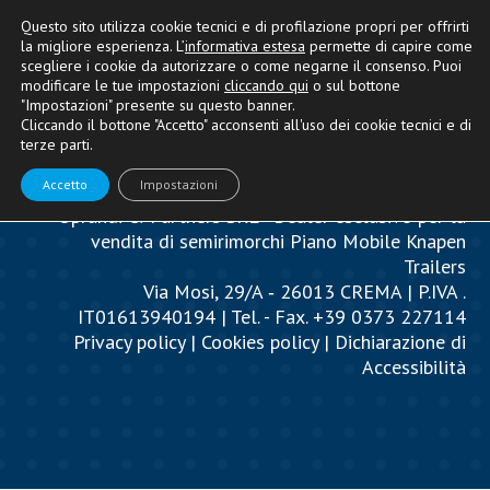
Questo sito utilizza cookie tecnici e di profilazione propri per offrirti
la migliore esperienza. L’
informativa estesa
permette di capire come
scegliere i cookie da autorizzare o come negarne il consenso. Puoi
modificare le tue impostazioni
cliccando qui
o sul bottone
"Impostazioni" presente su questo banner.
Cliccando il bottone "Accetto" acconsenti all'uso dei cookie tecnici e di
terze parti.
Accetto
Impostazioni
Oprandi & Partners SRL - Dealer esclusivo per la
vendita di semirimorchi Piano Mobile Knapen
Trailers
Via Mosi, 29/A ‐ 26013 CREMA | P.IVA .
IT01613940194 | Tel. - Fax. +39 0373 227114
Privacy policy
|
Cookies policy
|
Dichiarazione di
Accessibilità