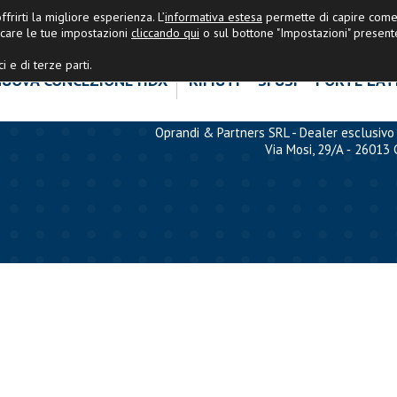
OPRANDI&PARTNERS
|
Ultime Nov
frirti la migliore esperienza. L’
informativa estesa
permette di capire come 
care le tue impostazioni
cliccando qui
o sul bottone "Impostazioni" present
i e di terze parti.
UOVA CONCEZIONE HDX
RIFIUTI
SFUSI
PORTE LAT
Oprandi & Partners SRL - Dealer esclusivo 
Via Mosi, 29/A ‐ 26013 