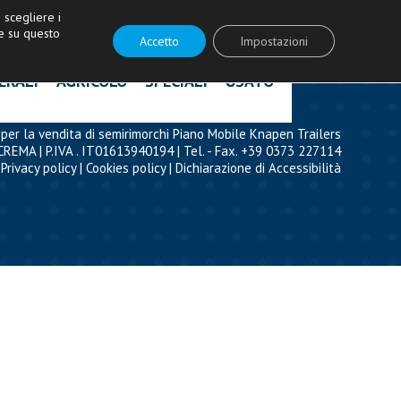
ità!
|
Contattaci
|
Acquista ricambi
scegliere i
e su questo
Accetto
Impostazioni
ERALI
AGRICOLO
SPECIALI
USATO
per la vendita di semirimorchi Piano Mobile Knapen Trailers
CREMA | P.IVA . IT01613940194 | Tel. - Fax. +39 0373 227114
Privacy policy
|
Cookies policy
|
Dichiarazione di Accessibilità