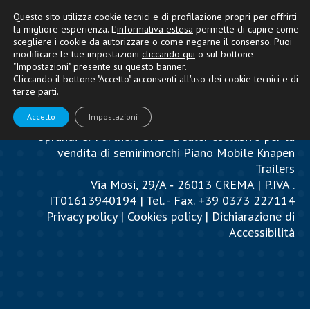
Questo sito utilizza cookie tecnici e di profilazione propri per offrirti
la migliore esperienza. L’
informativa estesa
permette di capire come
scegliere i cookie da autorizzare o come negarne il consenso. Puoi
modificare le tue impostazioni
cliccando qui
o sul bottone
"Impostazioni" presente su questo banner.
Cliccando il bottone "Accetto" acconsenti all'uso dei cookie tecnici e di
terze parti.
Accetto
Impostazioni
Oprandi & Partners SRL - Dealer esclusivo per la
vendita di semirimorchi Piano Mobile Knapen
Trailers
Via Mosi, 29/A ‐ 26013 CREMA | P.IVA .
IT01613940194 | Tel. - Fax. +39 0373 227114
Privacy policy
|
Cookies policy
|
Dichiarazione di
Accessibilità