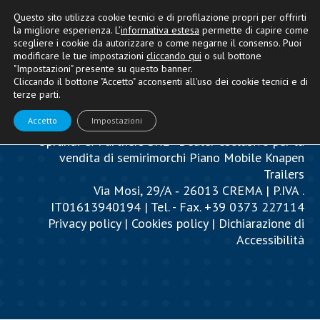
Questo sito utilizza cookie tecnici e di profilazione propri per offrirti
la migliore esperienza. L’
informativa estesa
permette di capire come
scegliere i cookie da autorizzare o come negarne il consenso. Puoi
modificare le tue impostazioni
cliccando qui
o sul bottone
"Impostazioni" presente su questo banner.
Cliccando il bottone "Accetto" acconsenti all'uso dei cookie tecnici e di
terze parti.
Accetto
Impostazioni
Oprandi & Partners SRL - Dealer esclusivo per la
vendita di semirimorchi Piano Mobile Knapen
Trailers
Via Mosi, 29/A ‐ 26013 CREMA | P.IVA .
IT01613940194 | Tel. - Fax. +39 0373 227114
Privacy policy
|
Cookies policy
|
Dichiarazione di
Accessibilità