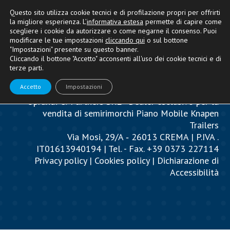
Questo sito utilizza cookie tecnici e di profilazione propri per offrirti
la migliore esperienza. L’
informativa estesa
permette di capire come
scegliere i cookie da autorizzare o come negarne il consenso. Puoi
modificare le tue impostazioni
cliccando qui
o sul bottone
"Impostazioni" presente su questo banner.
Cliccando il bottone "Accetto" acconsenti all'uso dei cookie tecnici e di
terze parti.
Accetto
Impostazioni
Oprandi & Partners SRL - Dealer esclusivo per la
vendita di semirimorchi Piano Mobile Knapen
Trailers
Via Mosi, 29/A ‐ 26013 CREMA | P.IVA .
IT01613940194 | Tel. - Fax. +39 0373 227114
Privacy policy
|
Cookies policy
|
Dichiarazione di
Accessibilità