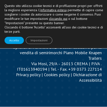
Questo sito utilizza cookie tecnici e di profilazione propri per offrirti
la migliore esperienza. L’
informativa estesa
permette di capire come
scegliere i cookie da autorizzare o come negarne il consenso. Puoi
modificare le tue impostazioni
cliccando qui
o sul bottone
"Impostazioni" presente su questo banner.
Cliccando il bottone "Accetto" acconsenti all'uso dei cookie tecnici e di
terze parti.
Accetto
Impostazioni
Oprandi & Partners SRL - Dealer esclusivo per la
vendita di semirimorchi Piano Mobile Knapen
Trailers
Via Mosi, 29/A ‐ 26013 CREMA | P.IVA .
IT01613940194 | Tel. - Fax. +39 0373 227114
Privacy policy
|
Cookies policy
|
Dichiarazione di
Accessibilità