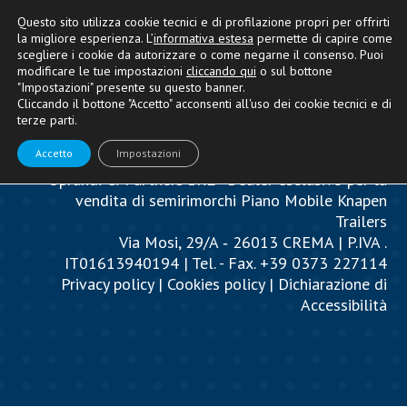
Questo sito utilizza cookie tecnici e di profilazione propri per offrirti
la migliore esperienza. L’
informativa estesa
permette di capire come
scegliere i cookie da autorizzare o come negarne il consenso. Puoi
modificare le tue impostazioni
cliccando qui
o sul bottone
"Impostazioni" presente su questo banner.
Cliccando il bottone "Accetto" acconsenti all'uso dei cookie tecnici e di
terze parti.
Accetto
Impostazioni
Oprandi & Partners SRL - Dealer esclusivo per la
vendita di semirimorchi Piano Mobile Knapen
Trailers
Via Mosi, 29/A ‐ 26013 CREMA | P.IVA .
IT01613940194 | Tel. - Fax. +39 0373 227114
Privacy policy
|
Cookies policy
|
Dichiarazione di
Accessibilità