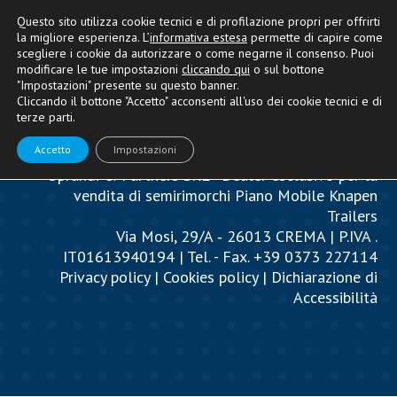
Questo sito utilizza cookie tecnici e di profilazione propri per offrirti
la migliore esperienza. L’
informativa estesa
permette di capire come
scegliere i cookie da autorizzare o come negarne il consenso. Puoi
modificare le tue impostazioni
cliccando qui
o sul bottone
"Impostazioni" presente su questo banner.
Cliccando il bottone "Accetto" acconsenti all'uso dei cookie tecnici e di
terze parti.
Accetto
Impostazioni
Oprandi & Partners SRL - Dealer esclusivo per la
vendita di semirimorchi Piano Mobile Knapen
Trailers
Via Mosi, 29/A ‐ 26013 CREMA | P.IVA .
IT01613940194 | Tel. - Fax. +39 0373 227114
Privacy policy
|
Cookies policy
|
Dichiarazione di
Accessibilità